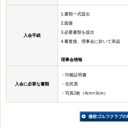
1.書類一式提出
2.面接
3.必要書類を提出
入会手続
4.審査後、理事会に於いて承認
理事会情報
・印鑑証明書
入会に必要な書類
・住民票
・写真2枚（4cm×3cm）
備前ゴルフクラブの