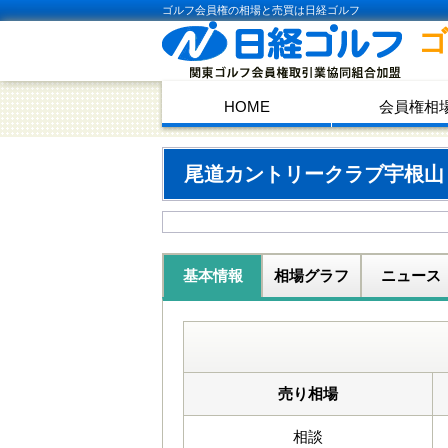
ゴルフ会員権の相場と売買は日経ゴルフ
HOME
会員権相
尾道カントリークラブ宇根
基本情報
相場グラフ
ニュース
売り相場
相談