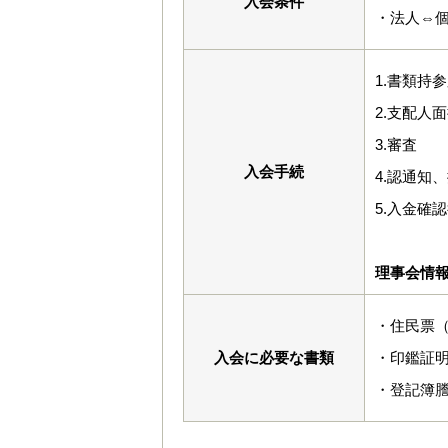
入会条件
・法人⇔
1.書類持
2.支配人
3.審査
入会手続
4.認通知
5.入金確
理事会情
・住民票
入会に必要な書類
・印鑑証
・登記簿