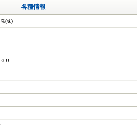
各種情報
発(株)
ＣＧＵ
ド