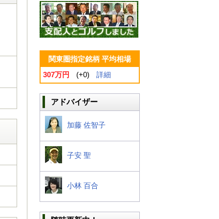
関東圏指定銘柄 平均相場
307万円
(+0)
詳細
アドバイザー
加藤 佐智子
子安 聖
小林 百合