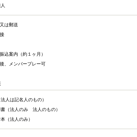
個人
参又は郵送
面接
、振込案内（約１ヶ月）
認後、メンバープレー可
報
（法人は記名人のもの）
明書（法人のみ 法人のもの）
謄本（法人のみ）