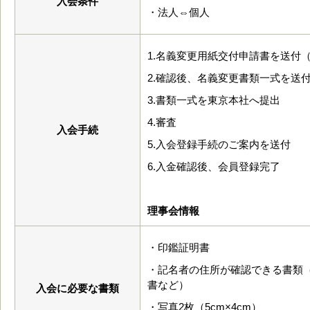
入会条件
・法人⇔個人
1.名義変更用紙交付申請書を送付
2.確認後、名義変更書類一式を送
3.書類一式を東京本社へ提出
4.審査
入会手続
5.入会登録手続のご案内を送付
6.入金確認後、会員登録完了
理事会情報
・印鑑証明書
・記名者の住所が確認できる書類
書など）
入会に必要な書類
・写真2枚（5cm×4cm）