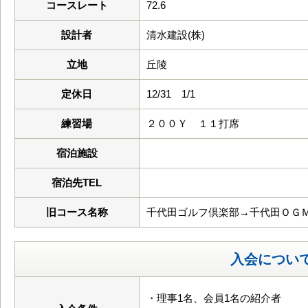
コースレート
72.6
設計者
清水建設(株)
立地
丘陵
定休日
12/31 1/1
練習場
２００Ｙ １１打席
宿泊施設
宿泊先TEL
旧コース名称
千代田ゴルフ倶楽部→千代田ＯＧ
入会につい
・理事1名、会員1名の紹介者