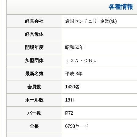
各種情報
経営会社
岩国センチュリ−企業(株)
経営母体
開場年度
昭和50年
加盟団体
ＪＧＡ・ＣＧＵ
最新名簿
平成 3年
会員数
1430名
ホール数
18Ｈ
パー数
P72
全長
6798ヤード