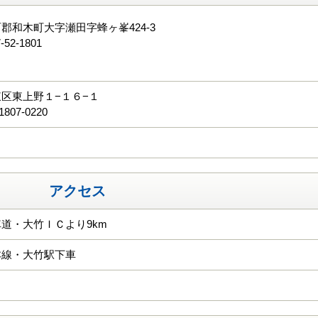
郡和木町大字瀬田字蜂ヶ峯424-3
-52-1801
る
区東上野１−１６−１
1807-0220
アクセス
道・大竹ＩＣより9km
本線・大竹駅下車