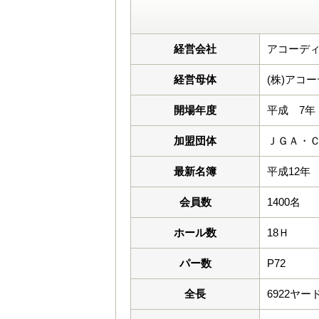
経営会社
アコーデ
経営母体
(株)アコ
開場年度
平成 7年
加盟団体
ＪＧＡ・
最新名簿
平成12年
会員数
1400名
ホール数
18Ｈ
パー数
P72
全長
6922ヤー