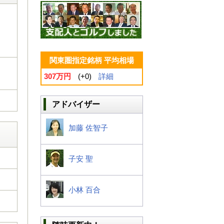
関東圏指定銘柄 平均相場
307万円
(+0)
詳細
アドバイザー
加藤 佐智子
子安 聖
小林 百合