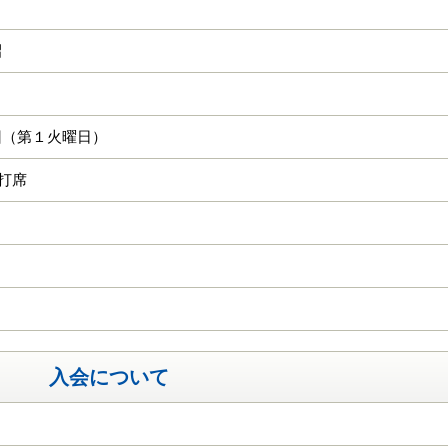
昭
回（第１火曜日）
0打席
入会について