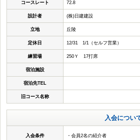
コースレート
72.8
設計者
(株)日建建設
立地
丘陵
定休日
12/31 1/1（セルフ営業）
練習場
250Ｙ 17打席
宿泊施設
宿泊先TEL
旧コース名称
入会につい
入会条件
・会員2名の紹介者