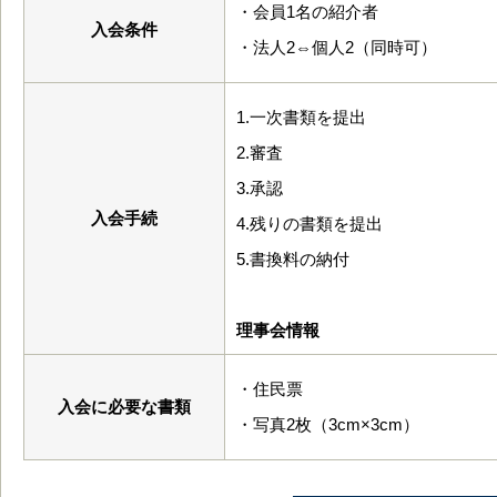
・会員1名の紹介者
入会条件
・法人2⇔個人2（同時可）
1.一次書類を提出
2.審査
3.承認
入会手続
4.残りの書類を提出
5.書換料の納付
理事会情報
・住民票
入会に必要な書類
・写真2枚（3cm×3cm）