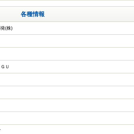
各種情報
発(株)
ＳＧＵ
ド