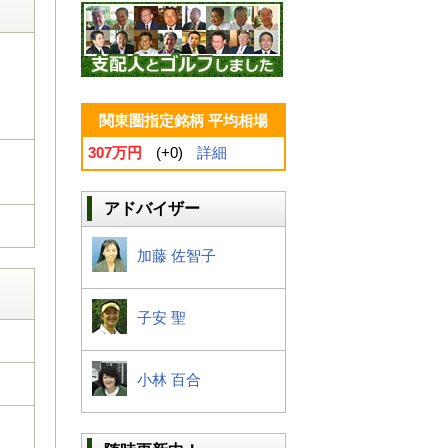
関東圏指定銘柄 平均相場
307万円
(+0)
詳細
アドバイザー
加藤 佐智子
子安 聖
小林 百合