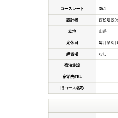
コースレート
35.1
設計者
西松建設(株
立地
山岳
定休日
毎月第3月曜
練習場
なし
宿泊施設
宿泊先TEL
旧コース名称