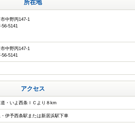
所在地
市中野丙147-1
-56-5141
る
市中野丙147-1
-56-5141
アクセス
道・いよ西条ＩＣより８km
線・伊予西条駅または新居浜駅下車