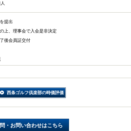
個人
類を提出
査の上、理事会で入会是非決定
終了後会員証交付
報
西条ゴルフ倶楽部の時価評価