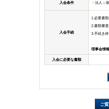
入会条件
・法人⇔
1.必要書
2.書類審
入会手続
3.手続き
理事会情
入会に必要な書類