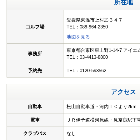
所在地
愛媛県東温市上村乙３４７
ゴルフ場
TEL：089-964-2350
地図を見る
東京都台東区東上野1-14-7 アイ
事務所
TEL：03-4413-8800
予約先
TEL：0120-593562
アクセス
自動車
松山自動車道・河内ＩＣより2km
電車
ＪＲ伊予道横河原線・見奈良駅下
クラブバス
なし