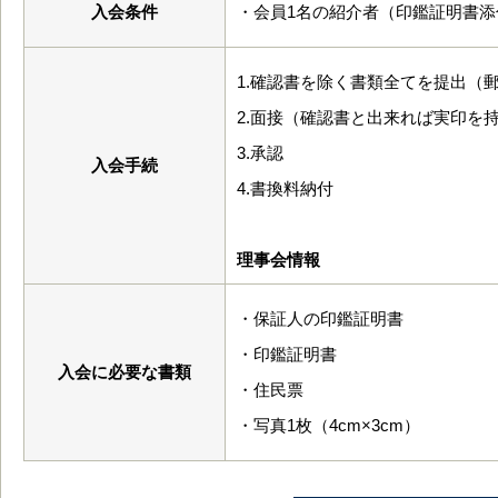
入会条件
・会員1名の紹介者（印鑑証明書添
1.確認書を除く書類全てを提出（
2.面接（確認書と出来れば実印を
3.承認
入会手続
4.書換料納付
理事会情報
・保証人の印鑑証明書
・印鑑証明書
入会に必要な書類
・住民票
・写真1枚（4cm×3cm）