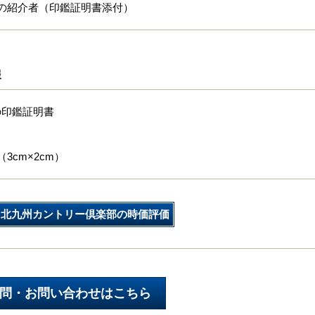
名の紹介者（印鑑証明書添付）
報
の印鑑証明書
3cm×2cm）
北九州カントリー倶楽部の時価評価