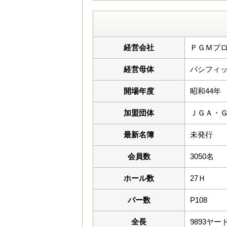
経営会社
ＰＧＭプロ
経営母体
パシフィッ
開場年度
昭和44年
加盟団体
ＪＧＡ・
最新名簿
未発行
会員数
3050名
ホール数
27Ｈ
パー数
P108
全長
9893ヤー