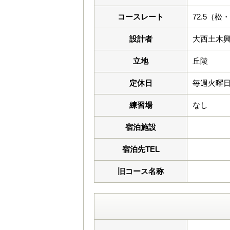
コースレート
72.5（松
設計者
大西土木興
立地
丘陵
定休日
毎週火曜
練習場
なし
宿泊施設
宿泊先TEL
旧コース名称