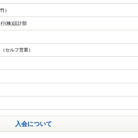
・竹）
行(株)設計部
日（セルフ営業）
入会について