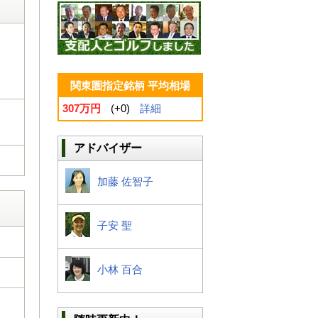
関東圏指定銘柄 平均相場
307万円
(+0)
詳細
アドバイザー
加藤 佐智子
子安 聖
小林 百合