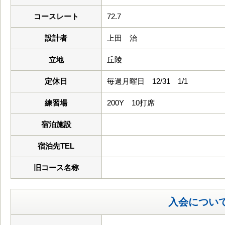
コースレート
72.7
設計者
上田 治
立地
丘陵
定休日
毎週月曜日 12/31 1/1
練習場
200Y 10打席
宿泊施設
宿泊先TEL
旧コース名称
入会につい