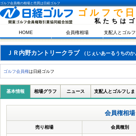
ゴルフ会員権の相場と売買は日経ゴルフ
ゴルフで
私たちは
HOME
会員権相場
支配人とゴルフ
ＪＲ内野カントリークラブ
（じぇいあーるうちのか
ゴルフ会員権
は日経ゴルフ
基本情報
相場グラフ
ニュース
支配人とゴルフしま
会員権相場
売り相場
会員種別