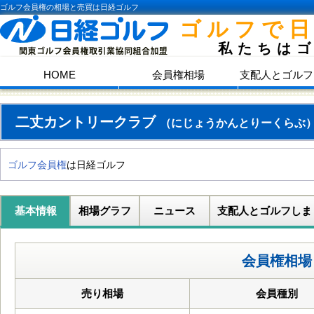
ゴルフ会員権の相場と売買は日経ゴルフ
ゴルフで
私たちは
HOME
会員権相場
支配人とゴルフ
二丈カントリークラブ
（にじょうかんとりーくらぶ
ゴルフ会員権
は日経ゴルフ
基本情報
相場グラフ
ニュース
支配人とゴルフしま
会員権相場
売り相場
会員種別