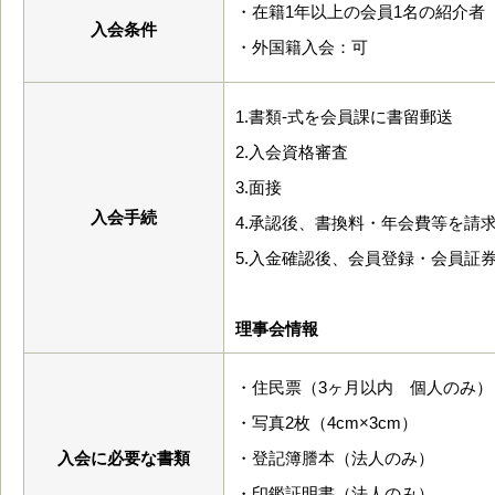
・在籍1年以上の会員1名の紹介者
入会条件
・外国籍入会：可
1.書類-式を会員課に書留郵送
2.入会資格審査
3.面接
入会手続
4.承認後、書換料・年会費等を請
5.入金確認後、会員登録・会員証
理事会情報
・住民票（3ヶ月以内 個人のみ）
・写真2枚（4cm×3cm）
入会に必要な書類
・登記簿謄本（法人のみ）
・印鑑証明書（法人のみ）