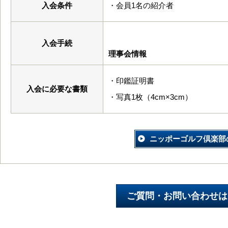
入会条件
・会員1名の紹介者
入会手続
理事会情報
・印鑑証明書
入会に必要な書類
・写真1枚（4cm×3cm）
ニッポーゴルフ倶楽部