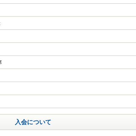
造
席
入会について