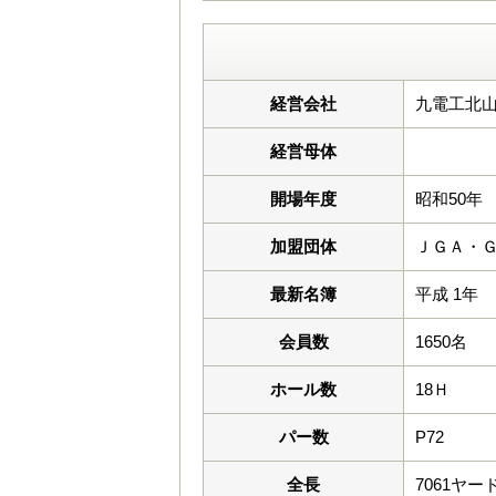
経営会社
九電工北山
経営母体
開場年度
昭和50年
加盟団体
ＪＧＡ・
最新名簿
平成 1年
会員数
1650名
ホール数
18Ｈ
パー数
P72
全長
7061ヤー