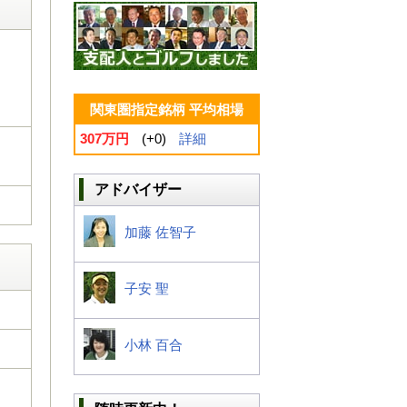
関東圏指定銘柄 平均相場
307万円
(+0)
詳細
アドバイザー
加藤 佐智子
子安 聖
小林 百合