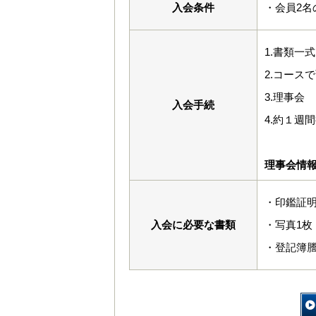
入会条件
・会員2名
1.書類一
2.コース
3.理事会
入会手続
4.約１週
理事会情
・印鑑証
入会に必要な書類
・写真1枚（
・登記簿