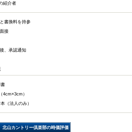
の紹介者
式と書換料を持参
で面接
間後、承認通知
報
明書
4cm×3cm）
謄本（法人のみ）
北山カントリー倶楽部の時価評価