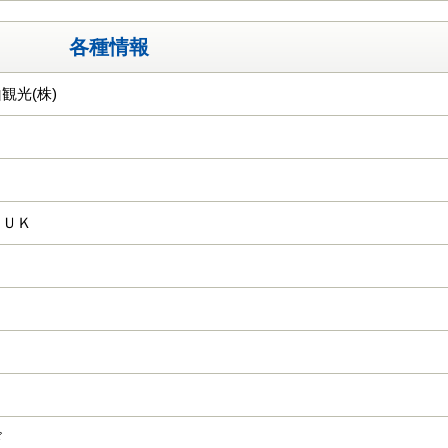
各種情報
観光(株)
ＧＵＫ
ド