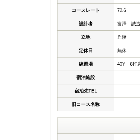
コースレート
72.6
設計者
富澤 誠
立地
丘陵
定休日
無休
練習場
40Y 8打
宿泊施設
宿泊先TEL
旧コース名称