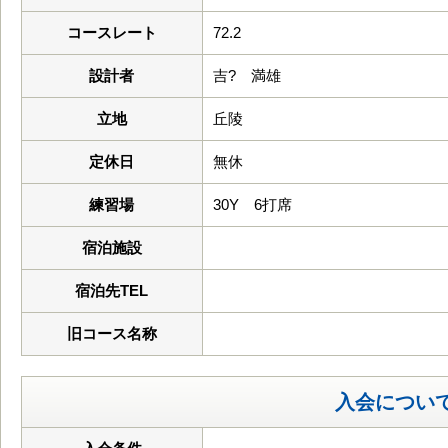
コースレート
72.2
設計者
吉? 満雄
立地
丘陵
定休日
無休
練習場
30Y 6打席
宿泊施設
宿泊先TEL
旧コース名称
入会につい