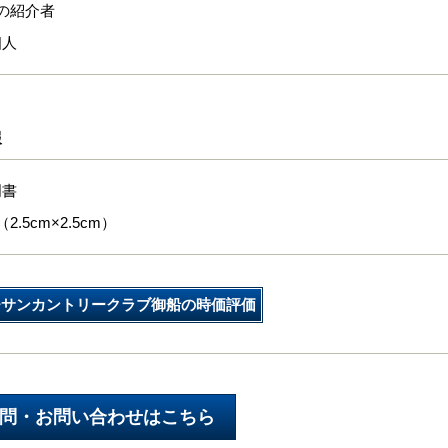
の紹介者
個人
報
明書
2.5cm×2.5cm）
チサンカントリークラブ御船の時価評価