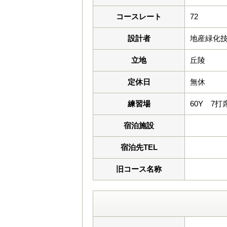
コースレート
72
設計者
地産緑化
立地
丘陵
定休日
無休
練習場
60Y 7打
宿泊施設
宿泊先TEL
旧コース名称