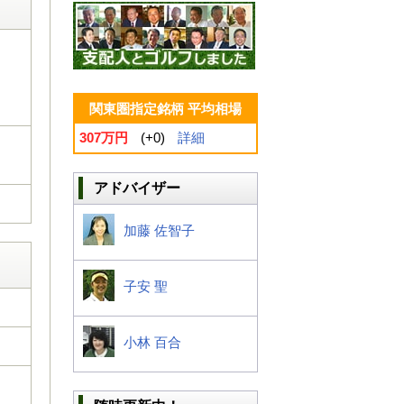
関東圏指定銘柄 平均相場
307万円
(+0)
詳細
アドバイザー
加藤 佐智子
子安 聖
小林 百合