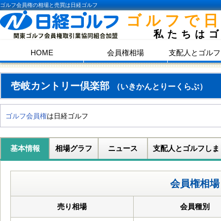
ゴルフ会員権の相場と売買は日経ゴルフ
ゴルフで
私たちは
HOME
会員権相場
支配人とゴルフ
壱岐カントリー倶楽部
（いきかんとりーくらぶ）
ゴルフ会員権
は日経ゴルフ
基本情報
相場グラフ
ニュース
支配人とゴルフしま
会員権相場
売り相場
会員種別