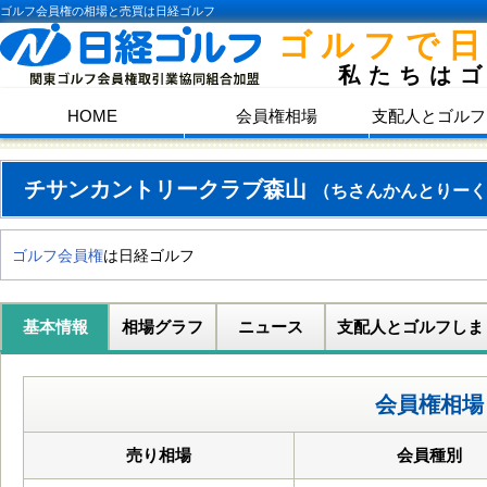
ゴルフ会員権の相場と売買は日経ゴルフ
ゴルフで
私たちは
HOME
会員権相場
支配人とゴルフ
チサンカントリークラブ森山
（ちさんかんとりーく
ゴルフ会員権
は日経ゴルフ
基本情報
相場グラフ
ニュース
支配人とゴルフしま
会員権相場
売り相場
会員種別