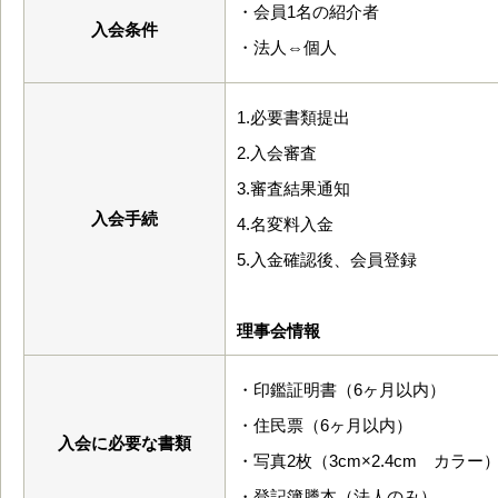
・会員1名の紹介者
入会条件
・法人⇔個人
1.必要書類提出
2.入会審査
3.審査結果通知
入会手続
4.名変料入金
5.入金確認後、会員登録
理事会情報
・印鑑証明書（6ヶ月以内）
・住民票（6ヶ月以内）
入会に必要な書類
・写真2枚（3cm×2.4cm カラー
・登記簿謄本（法人のみ）