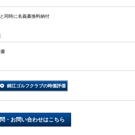
出と同時に名義書換料納付
報
明書
錦江ゴルフクラブの時価評価