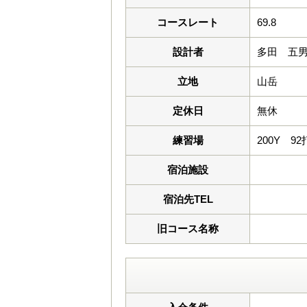
コースレート
69.8
設計者
多田 五
立地
山岳
定休日
無休
練習場
200Y 9
宿泊施設
宿泊先TEL
旧コース名称