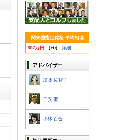
関東圏指定銘柄 平均相場
307万円
(+0)
詳細
アドバイザー
加藤 佐智子
子安 聖
小林 百合