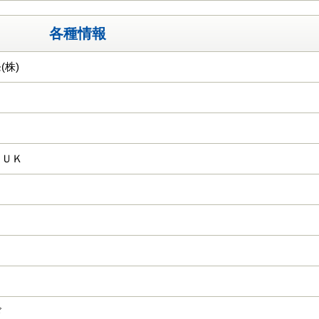
各種情報
(株)
ＧＵＫ
ド