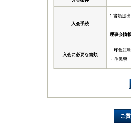
入会条件
1.書類提
入会手続
理事会情
・印鑑証
入会に必要な書類
・住民票