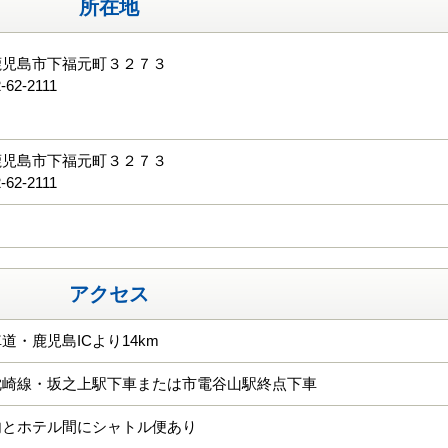
所在地
鹿児島市下福元町３２７３
-62-2111
る
鹿児島市下福元町３２７３
-62-2111
アクセス
道・鹿児島ICより14km
枕崎線・坂之上駅下車または市電谷山駅終点下車
内とホテル間にシャトル便あり