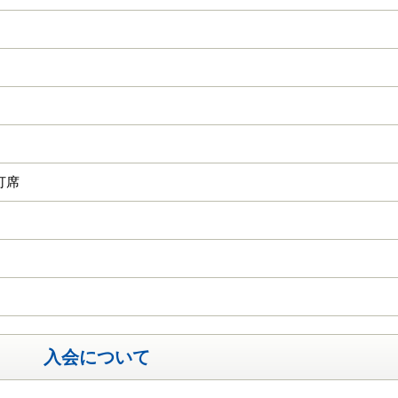
男
2打席
入会について