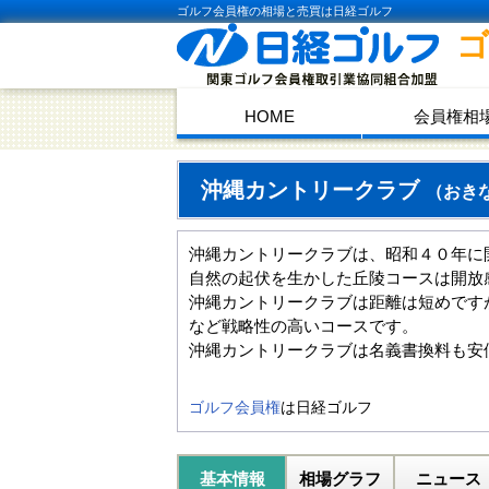
ゴルフ会員権の相場と売買は日経ゴルフ
HOME
会員権相
沖縄カントリークラブ
（おき
沖縄カントリークラブは、昭和４０年に
自然の起伏を生かした丘陵コースは開放
沖縄カントリークラブは距離は短めです
など戦略性の高いコースです。
沖縄カントリークラブは名義書換料も安
ゴルフ会員権
は日経ゴルフ
基本情報
相場グラフ
ニュース