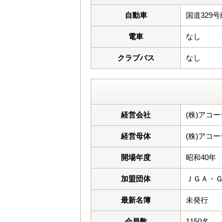
自動車
国道329
電車
なし
クラブバス
なし
経営会社
(株)アコ
経営母体
(株)アコ
開場年度
昭和40年
加盟団体
ＪＧＡ・
最新名簿
未発行
会員数
1150名