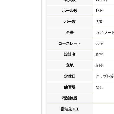
ホール数
18Ｈ
パー数
P70
全長
5764ヤー
コースレート
66.9
設計者
直営
立地
丘陵
定休日
クラブ指
練習場
なし
宿泊施設
宿泊先TEL