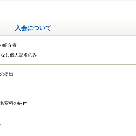
入会について
の紹介者
分なし個人記名のみ
式の提出
、名変料の納付
報