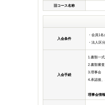
旧コース名称
・会員1名
入会条件
・法人区
1.書類一
2.書類審査
3.理事会
入会手続
4.承認後
理事会情