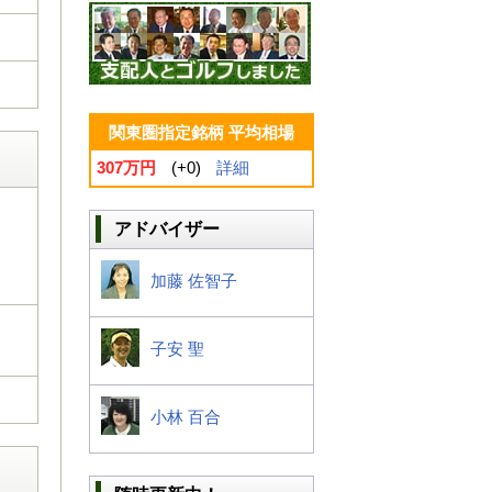
関東圏指定銘柄 平均相場
307万円
(+0)
詳細
アドバイザー
加藤 佐智子
子安 聖
小林 百合