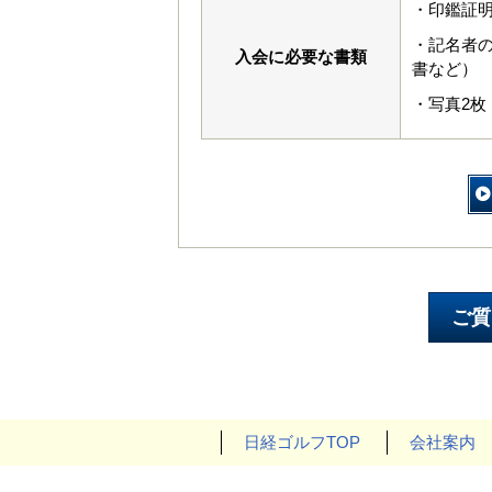
・印鑑証
・記名者
入会に必要な書類
書など）
・写真2枚（
日経ゴルフTOP
会社案内