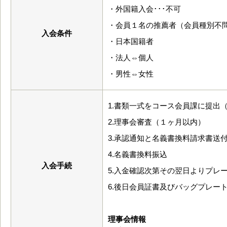
・外国籍入会･･･不可
・会員１名の推薦者（会員種別不
入会条件
・日本国籍者
・法人⇔個人
・男性⇔女性
1.書類一式をコース会員課に提出
2.理事会審査（１ヶ月以内）
3.承認通知と名義書換料請求書送
4.名義書換料振込
入会手続
5.入金確認次第その翌日よりプレ
6.後日会員証書及びバッグプレー
理事会情報