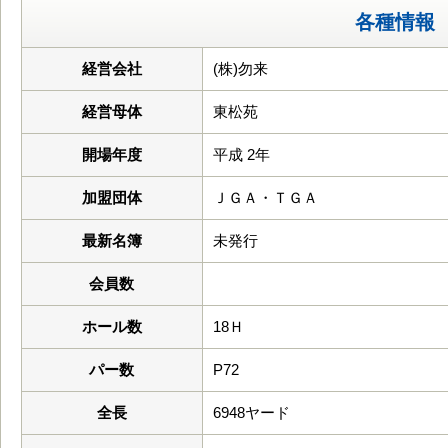
各種情報
経営会社
(株)勿来
経営母体
東松苑
開場年度
平成 2年
加盟団体
ＪＧＡ・ＴＧＡ
最新名簿
未発行
会員数
ホール数
18Ｈ
パー数
P72
全長
6948ヤード