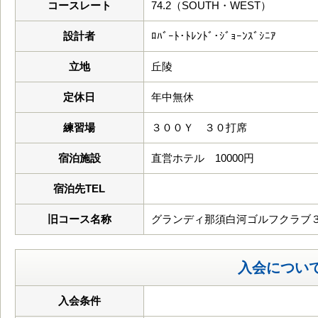
コースレート
74.2（SOUTH・WEST）
設計者
ﾛﾊﾞｰﾄ･ﾄﾚﾝﾄﾞ･ｼﾞｮｰﾝｽﾞｼﾆｱ
立地
丘陵
定休日
年中無休
練習場
３００Ｙ ３０打席
宿泊施設
直営ホテル 10000円
宿泊先TEL
旧コース名称
グランディ那須白河ゴルフクラブ
入会につい
入会条件