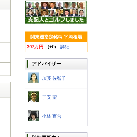
関東圏指定銘柄 平均相場
307万円
(+0)
詳細
アドバイザー
加藤 佐智子
子安 聖
小林 百合