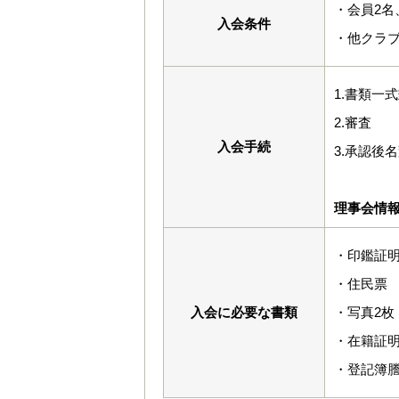
・会員2名
入会条件
・他クラ
1.書類一
2.審査
入会手続
3.承認後
理事会情
・印鑑証
・住民票
入会に必要な書類
・写真2枚（
・在籍証
・登記簿