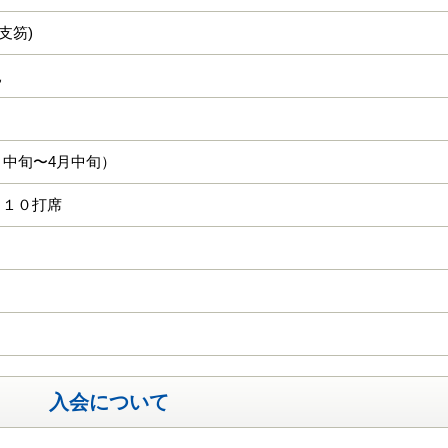
･支笏)
親
月中旬〜4月中旬）
 １０打席
入会について