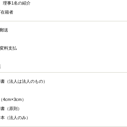
、理事1名の紹介
ブ在籍者
式郵送
名変料支払
報
明書（法人は法人のもの）
4cm×3cm）
明書（原則）
謄本（法人のみ）