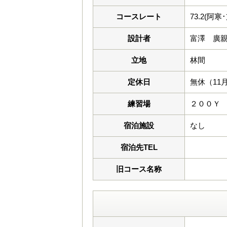
コースレート
73.2(阿寒
設計者
富澤 廣
立地
林間
定休日
無休（11
練習場
２００Ｙ
宿泊施設
なし
宿泊先TEL
旧コース名称