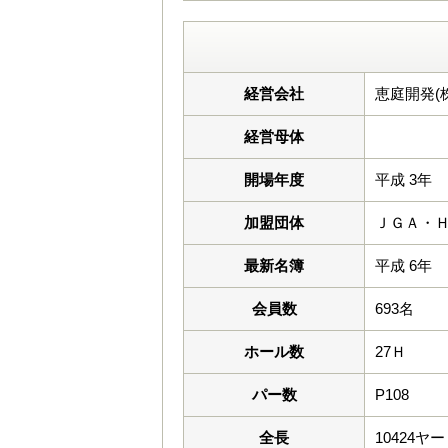
経営会社
恵庭開発(株
経営母体
開場年度
平成 3年
加盟団体
ＪＧＡ・
最新名簿
平成 6年
会員数
693名
ホール数
27Ｈ
パー数
P108
全長
10424ヤ