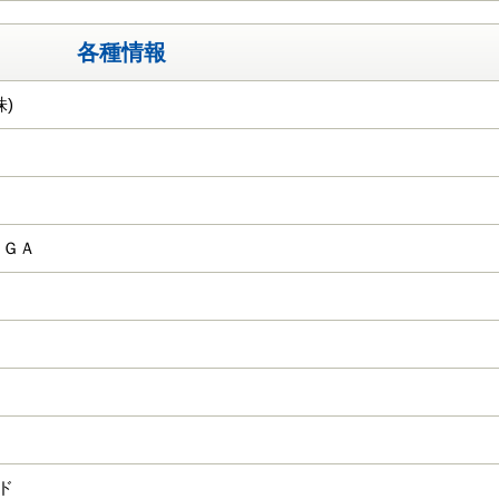
各種情報
)
ＨＧＡ
ード