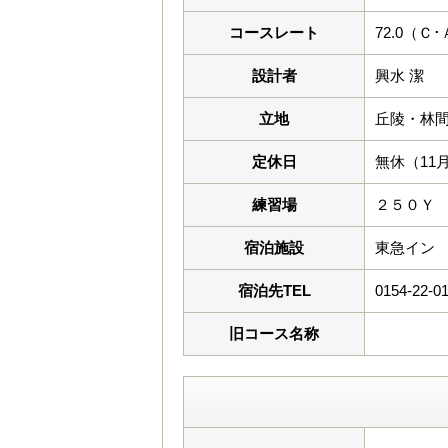
コースレート
72.0（Ｃ
設計者
興水 潔
立地
丘陵・林
定休日
無休（11
練習場
２５０Ｙ
宿泊施設
東急イン
宿泊先TEL
0154-22-0
旧コース名称