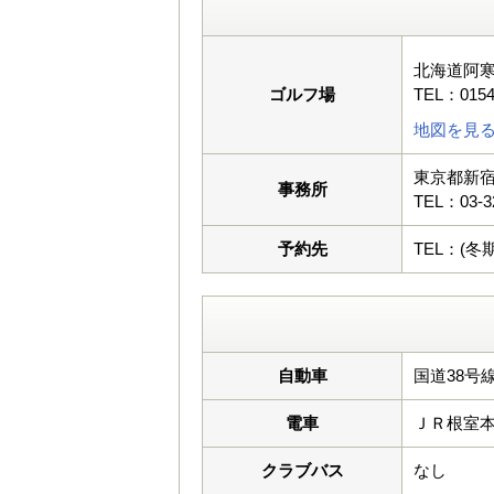
北海道阿寒
ゴルフ場
TEL：0154
地図を見
東京都新宿区
事務所
TEL：03-3
予約先
TEL：(冬期)
自動車
国道38号
電車
ＪＲ根室
クラブバス
なし