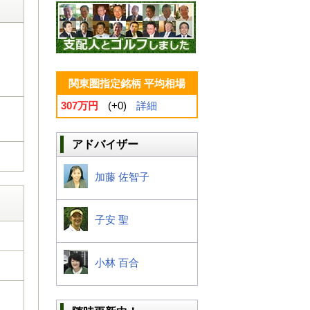
関東圏指定銘柄 平均相場
307万円
(+0)
詳細
アドバイザー
加藤 佐智子
子安 聖
小林 百合