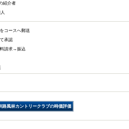
の紹介者
個人
式をコースへ郵送
にて承認
換料請求→振込
報
釧路風林カントリークラブの時価評価