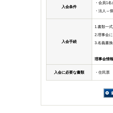
・会員1名
入会条件
・法人⇔
1.書類一
2.理事会
入会手続
3.名義書
理事会情
入会に必要な書類
・住民票