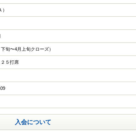
･Ａ）
間
月下旬〜4月上旬クローズ）
 ２５打席
109
入会について