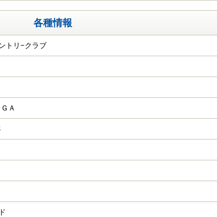
各種情報
カントリ−クラブ
ＨＧＡ
年
ード