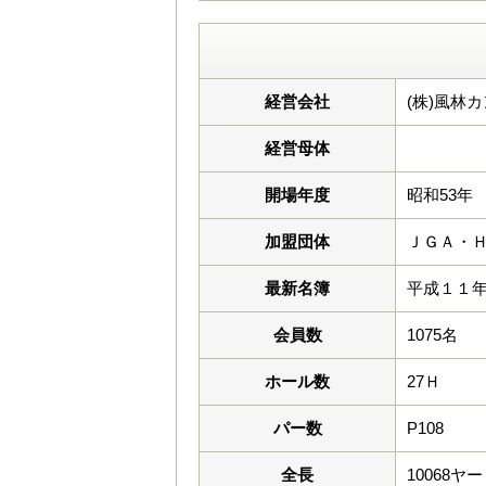
経営会社
(株)風林
経営母体
開場年度
昭和53年
加盟団体
ＪＧＡ・
最新名簿
平成１１
会員数
1075名
ホール数
27Ｈ
パー数
P108
全長
10068ヤ