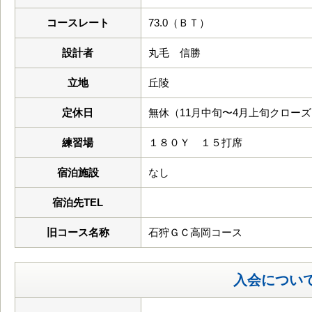
コースレート
73.0（ＢＴ）
設計者
丸毛 信勝
立地
丘陵
定休日
無休（11月中旬〜4月上旬クロー
練習場
１８０Ｙ １５打席
宿泊施設
なし
宿泊先TEL
旧コース名称
石狩ＧＣ高岡コース
入会につい