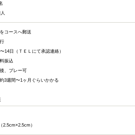
名
個人
式をコースへ郵送
発行
0日〜14日（ＴＥＬにて承認連絡）
換料振込
認後、プレー可
、約3週間〜1ヶ月ぐらいかかる
報
2.5cm×2.5cm）