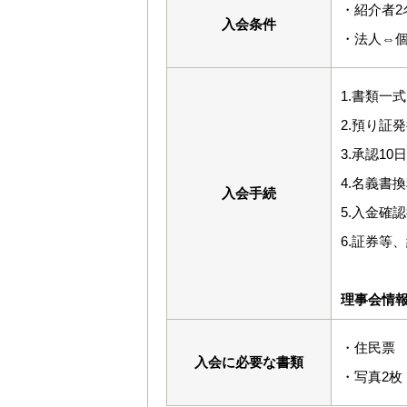
・紹介者2
入会条件
・法人⇔
1.書類一
2.預り証
3.承認1
4.名義書
入会手続
5.入金確
6.証券等
理事会情
・住民票
入会に必要な書類
・写真2枚（