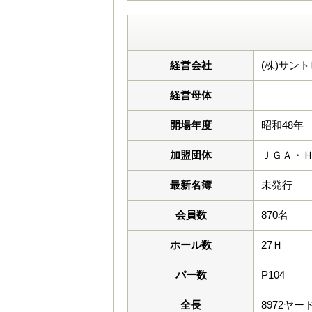
経営会社
(株)サン
経営母体
開場年度
昭和48年
加盟団体
ＪＧＡ・
最新名簿
未発行
会員数
870名
ホール数
27Ｈ
パー数
P104
全長
8972ヤー