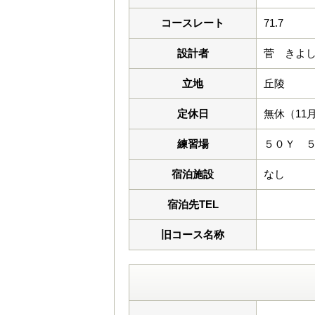
コースレート
71.7
設計者
菅 きよ
立地
丘陵
定休日
無休（11
練習場
５０Ｙ 
宿泊施設
なし
宿泊先TEL
旧コース名称