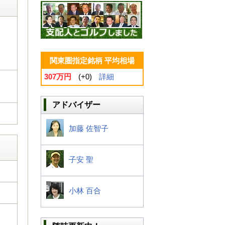
関東圏指定銘柄 平均相場
307万円
(+0)
詳細
アドバイザー
加藤 佐智子
子安 聖
小林 百合