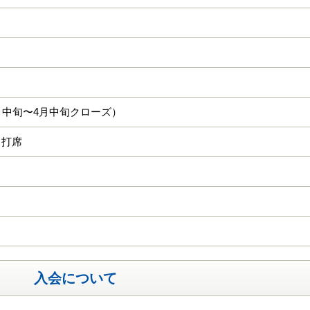
し
月中旬〜4月中旬クローズ）
５打席
入会について