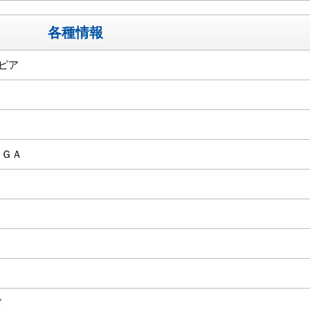
各種情報
トピア
ＨＧＡ
ド