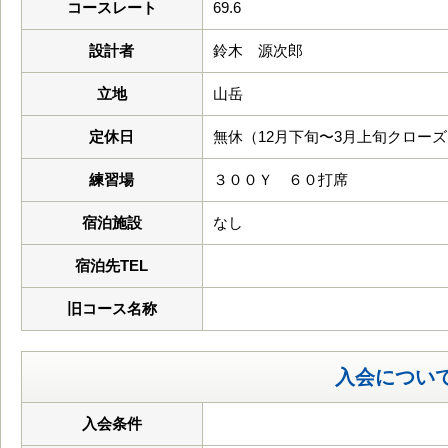
コースレート
69.6
設計者
鈴木 源次郎
立地
山岳
定休日
無休（12月下旬〜3月上旬クロー
練習場
３００Ｙ ６０打席
宿泊施設
なし
宿泊先TEL
旧コース名称
入会につい
入会条件