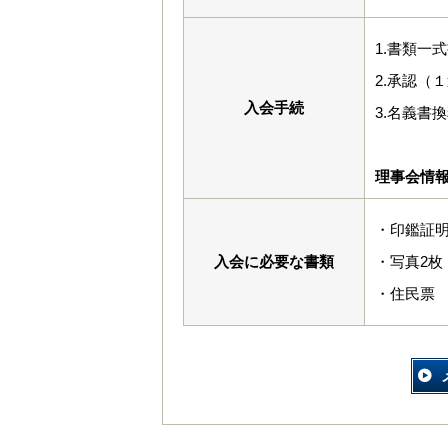
1.書類一
2.承認（
入会手続
3.名義書
理事会情
・印鑑証
入会に必要な書類
・写真2枚（
・住民票