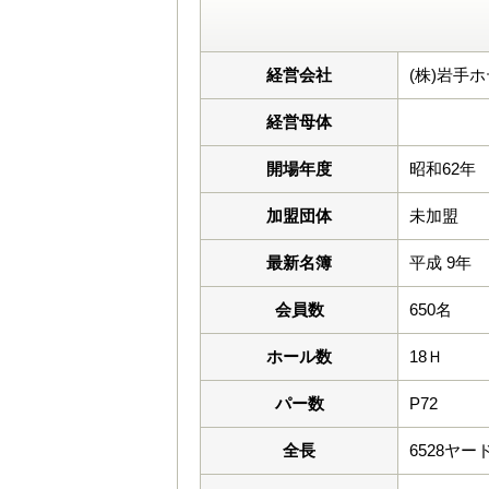
経営会社
(株)岩手
経営母体
開場年度
昭和62年
加盟団体
未加盟
最新名簿
平成 9年
会員数
650名
ホール数
18Ｈ
パー数
P72
全長
6528ヤー