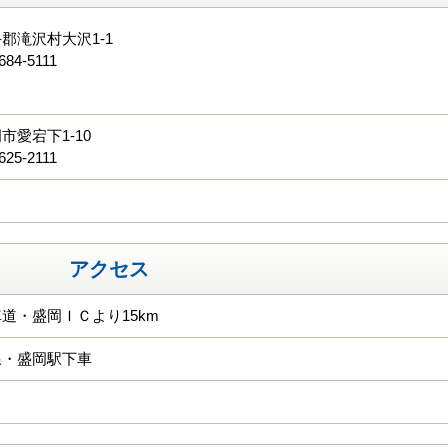
郡滝沢村大沢1-1
684-5111
る
市愛宕下1-10
625-2111
アクセス
道・盛岡ＩＣより15km
線・盛岡駅下車