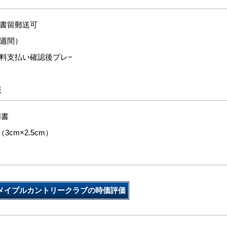
式書留郵送可
１週間）
換料支払い確認後プレ−
報
明書
3cm×2.5cm）
メイプルカントリークラブの時価評価