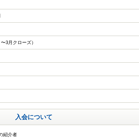
明
月〜3月クローズ）
入会について
の紹介者