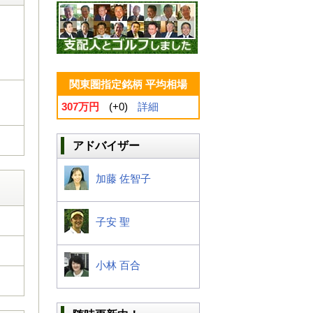
関東圏指定銘柄 平均相場
307万円
(+0)
詳細
アドバイザー
加藤 佐智子
子安 聖
小林 百合