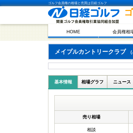
ゴルフ会員権の相場と売買は日経ゴルフ
HOME
会員権相
メイプルカントリークラブ
（
基本情報
相場グラフ
ニュース
売り相場
相談