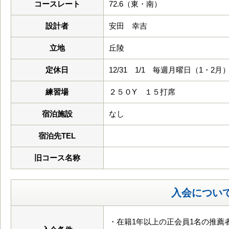
コースレート
72.6（東・南）
設計者
安田 幸吉
立地
丘陵
定休日
12/31 1/1 毎週月曜日（1・2月）
練習場
２５０Y １５打席
宿泊施設
なし
宿泊先TEL
旧コース名称
入会につい
・在籍1年以上の正会員1名の推薦