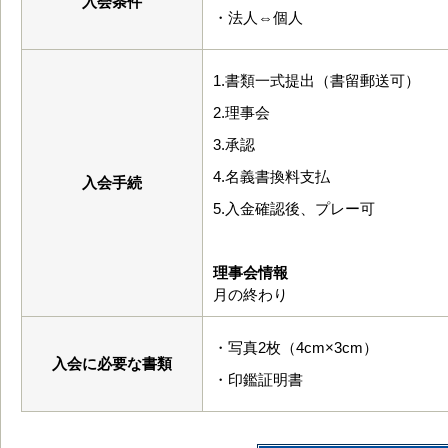
入会条件
・法人⇔個人
1.書類一式提出（書留郵送可）
2.理事会
3.承認
4.名義書換料支払
入会手続
5.入金確認後、プレー可
理事会情報
月の終わり
・写真2枚（4cm×3cm）
入会に必要な書類
・印鑑証明書