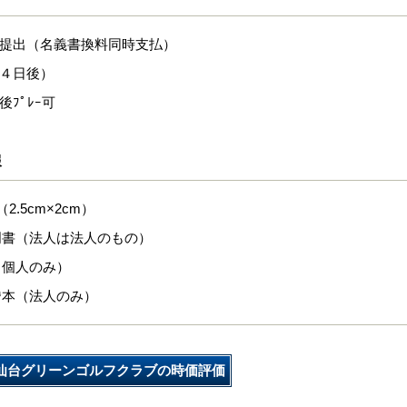
式提出（名義書換料同時支払）
１４日後）
後ﾌﾟﾚｰ可
報
2.5cm×2cm）
明書（法人は法人のもの）
（個人のみ）
謄本（法人のみ）
仙台グリーンゴルフクラブの時価評価