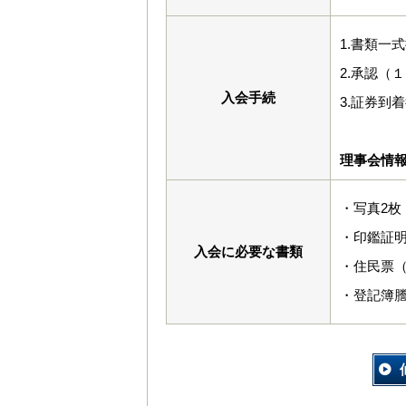
1.書類一
2.承認（
入会手続
3.証券到着
理事会情
・写真2枚（
・印鑑証
入会に必要な書類
・住民票
・登記簿