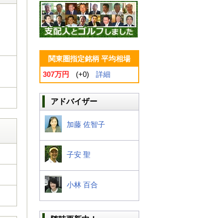
関東圏指定銘柄 平均相場
307万円
(+0)
詳細
アドバイザー
加藤 佐智子
子安 聖
小林 百合