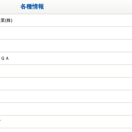
各種情報
業(株)
ＴＧＡ
ド