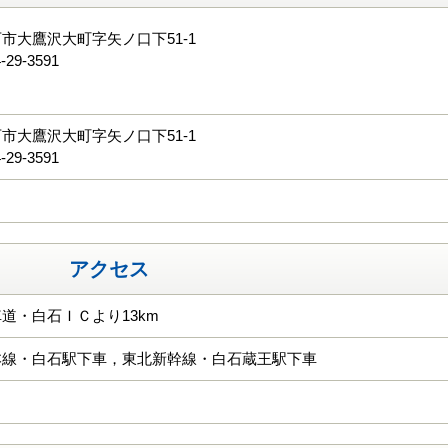
市大鷹沢大町字矢ノ口下51-1
-29-3591
る
市大鷹沢大町字矢ノ口下51-1
-29-3591
アクセス
道・白石ＩＣより13km
本線・白石駅下車，東北新幹線・白石蔵王駅下車