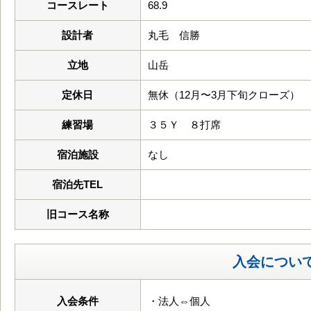
コースレート
68.9
設計者
丸毛 信勝
立地
山岳
定休日
無休（12月〜3月下旬クローズ）
練習場
３５Ｙ ８打席
宿泊施設
なし
宿泊先TEL
旧コース名称
入会につい
入会条件
・法人⇔個人