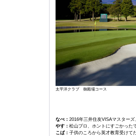
太平洋クラブ 御殿場コース
なべ：
2016年三井住友VISAマスター
やす：
松山プロ、ホントにすごかった
こば：
子供のころから英才教育受けて