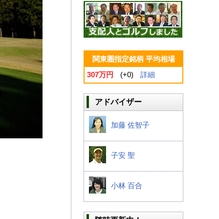
関東圏指定銘柄 平均相場
307万円
(+0)
詳細
アドバイザー
加藤 佐智子
子安 聖
小林 百合