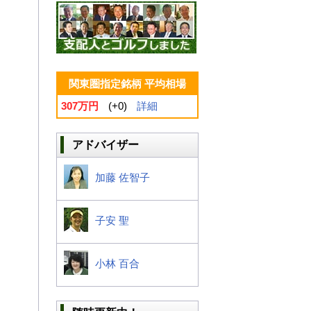
関東圏指定銘柄 平均相場
307万円
(+0)
詳細
アドバイザー
加藤 佐智子
子安 聖
小林 百合