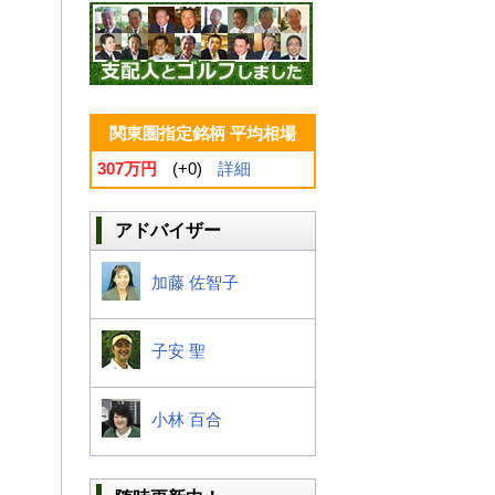
関東圏指定銘柄 平均相場
307万円
(+0)
詳細
アドバイザー
加藤 佐智子
子安 聖
小林 百合