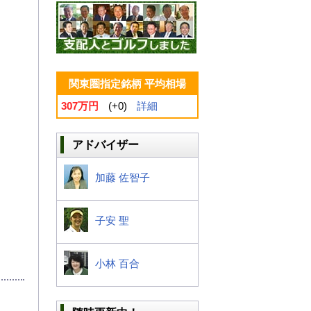
関東圏指定銘柄 平均相場
307万円
(+0)
詳細
アドバイザー
加藤 佐智子
子安 聖
小林 百合