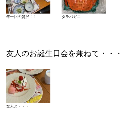
年一回の贅沢！！
タラバガニ
友人のお誕生日会を兼ねて・・・
友人と・・・