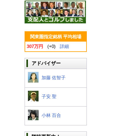
関東圏指定銘柄 平均相場
307万円
(+0)
詳細
アドバイザー
加藤 佐智子
子安 聖
小林 百合