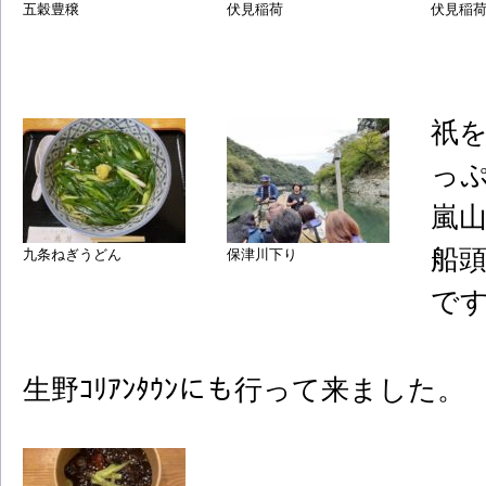
五穀豊穣
伏見稲荷
伏見稲荷ﾗ
祇
っ
嵐
船
九条ねぎうどん
保津川下り
です(
生野ｺﾘｱﾝﾀｳﾝにも行って来ました。