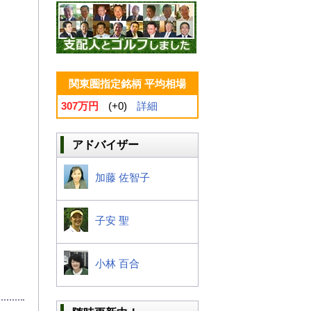
関東圏指定銘柄 平均相場
307万円
(+0)
詳細
アドバイザー
加藤 佐智子
子安 聖
小林 百合