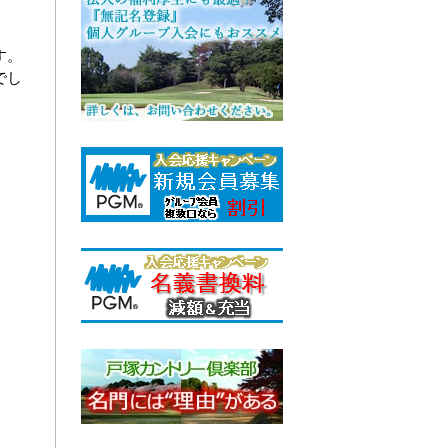
す。
でし