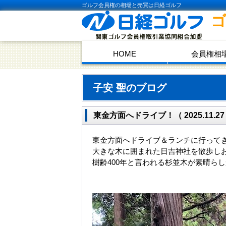
ゴルフ会員権の相場と売買は日経ゴルフ
HOME
会員権相
子安 聖のブログ
東金方面へドライブ！（ 2025.11.27
東金方面へドライブ＆ランチに行って
大きな木に囲まれた日吉神社を散歩し
樹齢400年と言われる杉並木が素晴ら