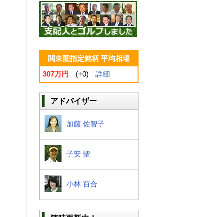
関東圏指定銘柄 平均相場
307万円
(+0)
詳細
アドバイザー
加藤 佐智子
子安 聖
小林 百合