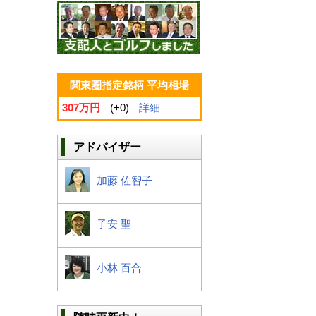
関東圏指定銘柄 平均相場
307万円
(+0)
詳細
アドバイザー
加藤 佐智子
子安 聖
小林 百合