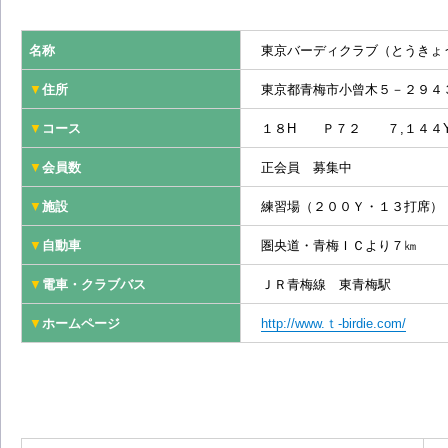
名称
東京バーディクラブ（とうきょ
▼
住所
東京都青梅市小曾木５－２９４
▼
コース
１８H Ｐ７２ ７,１４４
▼
会員数
正会員 募集中
▼
施設
練習場（２００Ｙ・１３打席）
▼
自動車
圏央道・青梅ＩＣより７㎞
▼
電車・クラブバス
ＪＲ青梅線 東青梅駅
▼
ホームページ
http://www.ｔ-birdie.com/