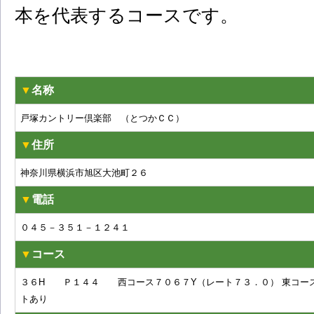
本を代表するコースです。
▼
名称
戸塚カントリー倶楽部 （とつかＣＣ）
▼
住所
神奈川県横浜市旭区大池町２６
▼
電話
０４５－３５１－１２４１
▼
コース
３６H Ｐ１４４ 西コース７０６７Y（レート７３．０）
東コー
トあり