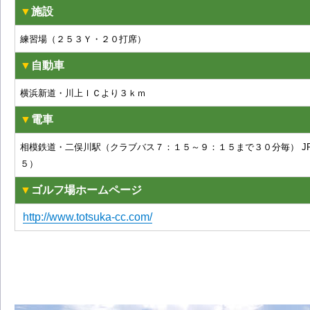
▼
施設
練習場（２５３Ｙ・２０打席）
▼
自動車
横浜新道・川上ＩＣより３ｋｍ
▼
電車
相模鉄道・二俣川駅（クラブバス７：１５～９：１５まで３０分毎）
５）
▼
ゴルフ場ホームページ
http://www.totsuka-cc.com/