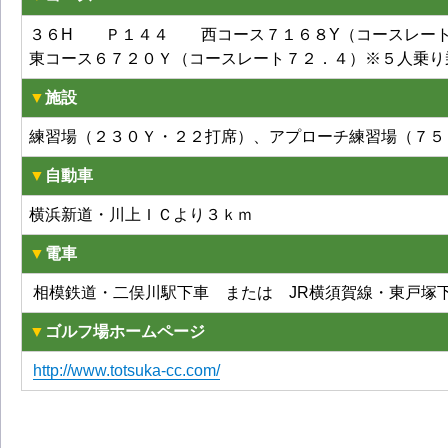
３６H Ｐ１４４ 西コース７１６８Y（コースレー
東コース６７２０Ｙ（コースレート７２．４）※５人乗り
▼
施設
練習場（２３０Ｙ・２２打席）、アプローチ練習場（７５
▼
自動車
横浜新道・川上ＩＣより３ｋｍ
▼
電車
相模鉄道・二俣川駅下車 または JR横須賀線・東
▼
ゴルフ場ホームページ
http://www.totsuka-cc.com/