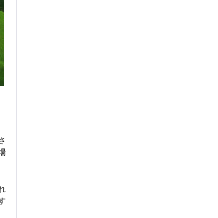
さ
場
れ
す