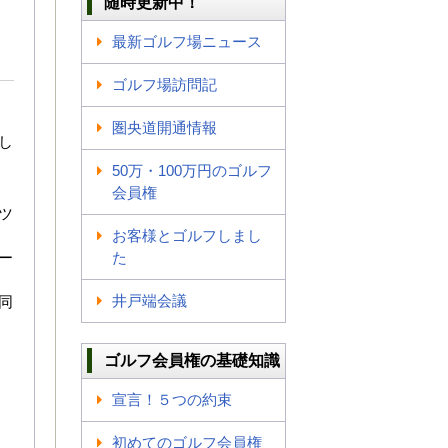
随時更新中！
最新ゴルフ場ニュース
ゴルフ場訪問記
圏央道開通情報
し
50万・100万円のゴルフ
会員権
ツ
お客様とゴルフしまし
ー
た
井戸端会議
同
ゴルフ会員権の基礎知識
宣言！５つの約束
初めてのゴルフ会員権