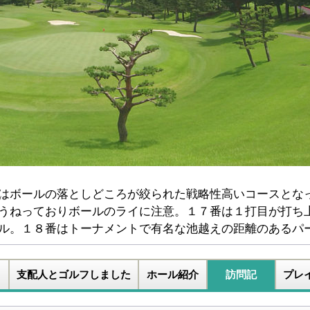
はボールの落としどころが絞られた戦略性高いコースとな
うねっておりボールのライに注意。１７番は１打目が打ち
ル。１８番はトーナメントで有名な池越えの距離のあるパ
支配人とゴルフしました
ホール紹介
訪問記
プレ