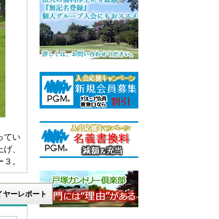
ってい
上げ、
ー３。
イヤーレポート