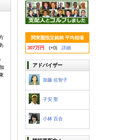
方
関東圏指定銘柄 平均相場
あ
307万円
(+0)
詳細
ッ
アドバイザー
加
東
加藤 佐智子
子安 聖
小林 百合