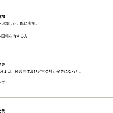
追加
を追加した。既に実施。
本国籍を有する方
変更
4月１日、経営母体及び経営会社が変更になった。
ープ）
交代