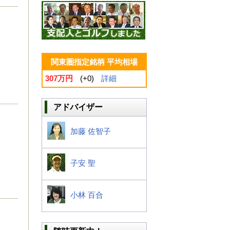
関東圏指定銘柄 平均相場
307万円
(+0)
詳細
アドバイザー
加藤 佐智子
子安 聖
小林 百合