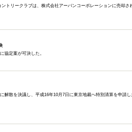
カントリークラブは、株式会社アーバンコーポレーションに売却さ
決
日に協定案が可決した。
日に解散を決議し、平成16年10月7日に東京地裁へ特別清算を申請し