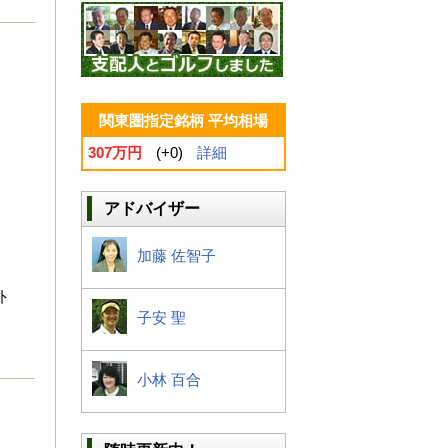
関東圏指定銘柄 平均相場
307万円
(+0)
詳細
アドバイザー
加藤 佐智子
外
子安 聖
小林 百合