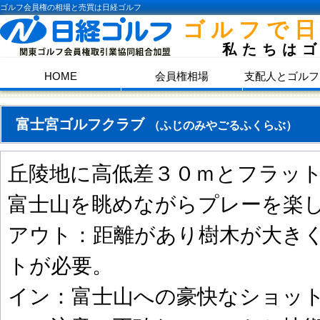
ゴルフ会員権の相場と売買は日経ゴルフ
ゴルフで
私たちは
HOME
会員権相場
支配人とゴルフ
富士宮ゴルフクラブ
（ふじのみやごるふくらぶ）
丘陵地に高低差３０ｍとフラッ
富士山を眺めながらプレーを楽
アウト：距離があり樹木が大き
トが必要。
イン：富士山への豪快なショッ