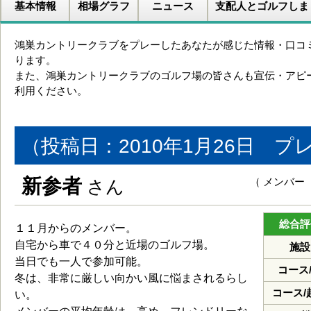
基本情報
相場グラフ
ニュース
支配人とゴルフしま
鴻巣カントリークラブをプレーしたあなたが感じた情報・口コ
ります。
また、鴻巣カントリークラブのゴルフ場の皆さんも宣伝・アピ
利用ください。
（投稿日：2010年1月26日 プ
新参者
（ メンバー
さん
総合評
１１月からのメンバー。
自宅から車で４０分と近場のゴルフ場。
施設
当日でも一人で参加可能。
コース
冬は、非常に厳しい向かい風に悩まされるらし
コース/
い。